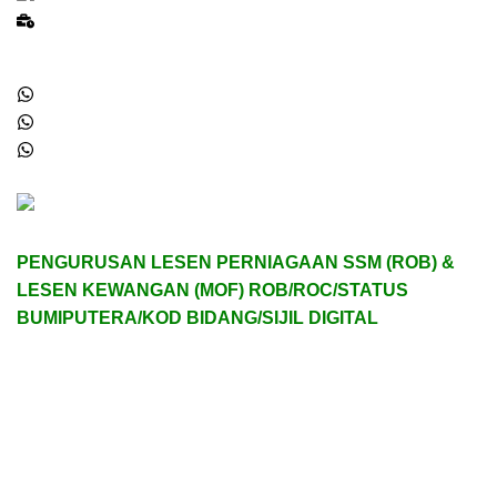
Lesen Kewangan MOF
Reach Us
011-19525295 - Nur Alya
016-2463221 - Hasriana
011-61266617 - Hidayat
PENGURUSAN LESEN PERNIAGAAN SSM (ROB) &
LESEN KEWANGAN (MOF) ROB/ROC/STATUS
BUMIPUTERA/KOD BIDANG/SIJIL DIGITAL
DAFTAR SSM / PERBAHARUI SSM / CETAK SEMULA /
UBAH MAKLUMAT SSM / TERMINATE SSM
DAFTRA MOF / RENEW MOF / STATUS BUMIPUTERA /
KOD BIDANG / SIJIL DIGITAL