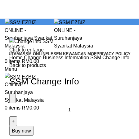
Click to enlarge
UTAMA
SSM ONLINE
LESEN KEWANGAN MOF
PRIVACY POLICY
Home
Change Business Information
SSM Change Info
0
items
RM
0.00
Back to products
Menu
SSM Change Info
0
items
RM
0.00
Buy now