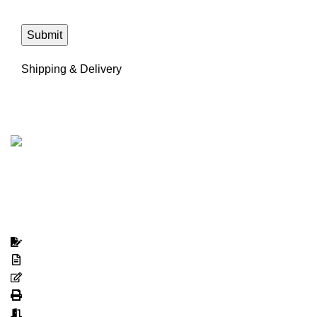
Shipping & Delivery
About Us
We are the professional consultant to assist the business
owners on their SSM registration in Malaysia who help to
get your business approved in 24 hours.
Our Services
Registration
Renewal
Change Information
Reprint (CTC)
Business Closure